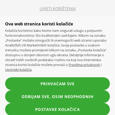
UVJETI KORIŠTENJA
PRAVNE NAPOMENE
Ova web stranica koristi kolačiće
Kolačiće koristimo kako bismo Vam osigurali uslugu s potpunim
funkcionalnostima i što kvalitetnijim sadržajem. Klikom na oznaku
ETIČKI KODEKS
„Postavke“ možete omogućiti ili onemogućiti web stranici uporabu
Analitičkih i/ili Marketinških kolačića. Svoje postavke u svakom
trenutku možete promijeniti klikom na oznaku „Postavke kolačića“
ETIČKI KODEKS ZA DOBAVLJAČE
dostupnu u donjem desnom uglu ekrana. Detaljnije informacije o
obradi Vaših osobnih podataka i načinu na koji ova internetska
stranica koristi kolačiće možete pronaći u
Pravilima privatnosti
i
POLITIKA SIGURNOSTI HRANE
Upotrebi kolačića
.
POLITIKA ZAŠTITE OKOLIŠA, ENERGETSKE
PRIHVAĆAM SVE
UČINKOVITOSTI I ODRŽIVOG POSLOVANJA
ODBIJAM SVE, OSIM NEOPHODNIH
KONZUM 2026. SVA PRAVA PRIDRŽANA.
POSTAVKE KOLAČIĆA