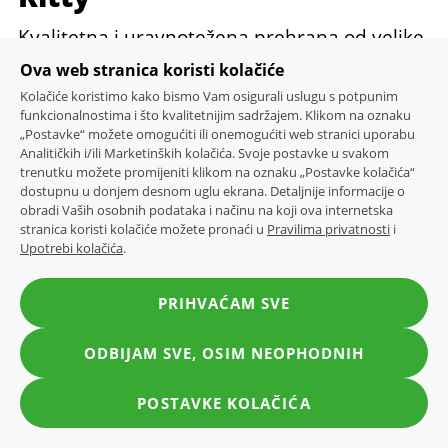
Kvalitetna i uravnotežena prehrana od velike
je važnosti za zdravlje kućnih ljubimaca, stoga
Ova web stranica koristi kolačiće
u Konzumu nastojimo pomoći vlasnicima
Kolačiće koristimo kako bismo Vam osigurali uslugu s potpunim
funkcionalnostima i što kvalitetnijim sadržajem. Klikom na oznaku
mačaka da svojim miljenicama osiguraju
„Postavke“ možete omogućiti ili onemogućiti web stranici uporabu
samo najbolje i najkvalitetnije sastojke. Linija
Analitičkih i/ili Marketinških kolačića. Svoje postavke u svakom
trenutku možete promijeniti klikom na oznaku „Postavke kolačića“
mačje hrane Kitty donosi im velik izbor suhe
dostupnu u donjem desnom uglu ekrana. Detaljnije informacije o
hrane i konzervi s piletinom, puretinom,
obradi Vaših osobnih podataka i načinu na koji ova internetska
stranica koristi kolačiće možete pronaći u
Pravilima privatnosti
i
govedinom, teletinom, divljači, ribom,
Upotrebi kolačića
.
povrćem, žitaricama i drugim ukusnim
sastojcima obogaćenima bjelančevinama,
PRIHVAĆAM SVE
mineralima i drugim važnim dodacima.
ODBIJAM SVE, OSIM NEOPHODNIH
Upoznaj proizvode
POSTAVKE KOLAČIĆA