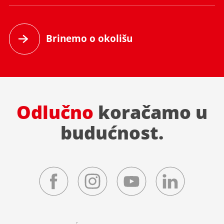
Brinemo o okolišu
Odlučno
koračamo u
budućnost.