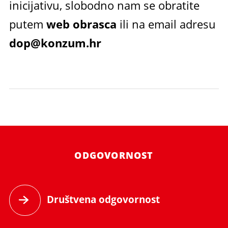
inicijativu, slobodno nam se obratite
putem
web obrasca
ili na email adresu
dop@konzum.hr
ODGOVORNOST
Društvena odgovornost