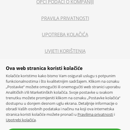
OPĆI PODACI O KOMPANIJI
PRAVILA PRIVATNOSTI
UPOTREBA KOLAČIĆA
UVJETI KORIŠTENJA
PRAVNE NAPOMENE
Ova web stranica koristi kolačiće
Kolačiće koristimo kako bismo Vam osigurali uslugu s potpunim
funkcionalnostima i što kvalitetnijim sadržajem. Klikom na oznaku
ETIČKI KODEKS
„Postavke“ možete omogućiti ili onemogućiti web stranici uporabu
Analitičkih i/ili Marketinških kolačića. Svoje postavke u svakom
trenutku možete promijeniti klikom na oznaku „Postavke kolačića“
ETIČKI KODEKS ZA DOBAVLJAČE
dostupnu u donjem desnom uglu ekrana. Detaljnije informacije o
obradi Vaših osobnih podataka i načinu na koji ova internetska
stranica koristi kolačiće možete pronaći u
Pravilima privatnosti
i
POLITIKA SIGURNOSTI HRANE
Upotrebi kolačića
.