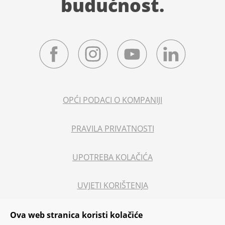
budućnost.
U
kategoriji velikih tvrtki za najveću
ukupnu godišnju vrijednost donacije
OPĆI PODACI O KOMPANIJI
hrane,
PRAVILA PRIVATNOSTI
Ukupno od 2016. donirali smo više
od 2.600 tona hrane,
UPOTREBA KOLAČIĆA
UVJETI KORIŠTENJA
PRAVNE NAPOMENE
Ova web stranica koristi kolačiće