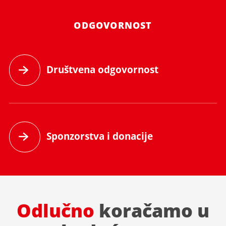
ODGOVORNOST
Društvena odgovornost
Sponzorstva i donacije
osmu godinu zaredom ponosno
Odlučno
koračamo u
nosimo titlu Najdonatora hrane u
Hrvatskoj,