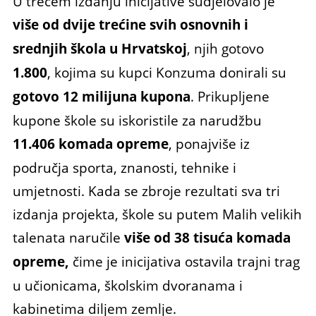
U trećem izdanju inicijative sudjelovalo je
više od dvije trećine svih osnovnih i
srednjih škola u Hrvatskoj
, njih gotovo
1.800
, kojima su kupci Konzuma donirali su
gotovo 12 milijuna kupona
. Prikupljene
kupone škole su iskoristile za narudžbu
11.406 komada opreme
, ponajviše iz
područja sporta, znanosti, tehnike i
umjetnosti. Kada se zbroje rezultati sva tri
izdanja projekta, škole su putem Malih velikih
talenata naručile
više od 38 tisuća komada
opreme,
čime je inicijativa ostavila trajni trag
u učionicama, školskim dvoranama i
kabinetima diljem zemlje.